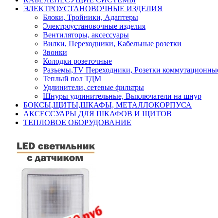
ЭЛЕКТРОУСТАНОВОЧНЫЕ ИЗДЕЛИЯ
Блоки, Тройники, Адаптеры
Электроустановочные изделия
Вентиляторы, аксессуары
Вилки, Переходники, Кабельные розетки
Звонки
Колодки розеточные
Разъемы,TV Переходники, Розетки коммутационны
Теплый пол ТДМ
Удлинители, сетевые фильтры
Шнуры удлинительные, Выключатели на шнур
БОКСЫ,ЩИТЫ,ШКАФЫ, МЕТАЛЛОКОРПУСА
АКСЕССУАРЫ ДЛЯ ШКАФОВ И ЩИТОВ
ТЕПЛОВОЕ ОБОРУДОВАНИЕ