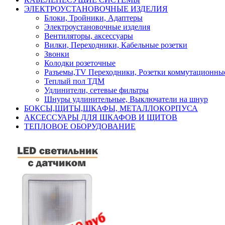
ЭЛЕКТРОУСТАНОВОЧНЫЕ ИЗДЕЛИЯ
Блоки, Тройники, Адаптеры
Электроустановочные изделия
Вентиляторы, аксессуары
Вилки, Переходники, Кабельные розетки
Звонки
Колодки розеточные
Разъемы,TV Переходники, Розетки коммутационны
Теплый пол ТДМ
Удлинители, сетевые фильтры
Шнуры удлинительные, Выключатели на шнур
БОКСЫ,ЩИТЫ,ШКАФЫ, МЕТАЛЛОКОРПУСА
АКСЕССУАРЫ ДЛЯ ШКАФОВ И ЩИТОВ
ТЕПЛОВОЕ ОБОРУДОВАНИЕ