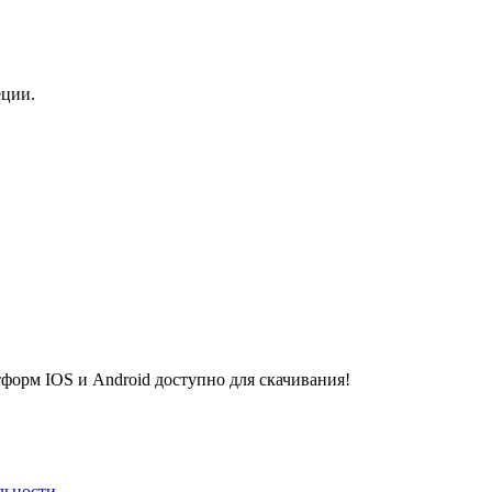
еции.
рм IOS и Android доступно для скачивания!
льности