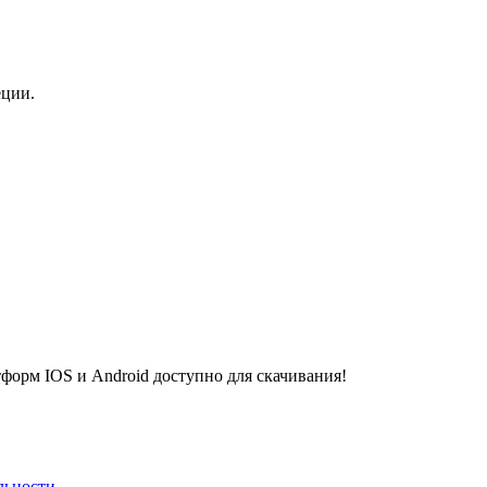
еции.
рм IOS и Android доступно для скачивания!
льности