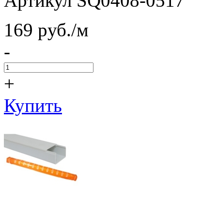
Артикул SQ0408-0517
169
pуб./м
-
+
Купить